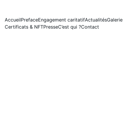
LE SITE ÉVOLUE. NOUVELLE VERSION DISPONIBLE LE 01/08/2026.
Accueil
Preface
Engagement caritatif
Actualités
Galerie
Certificats & NFT
Presse
C’est qui ?
Contact