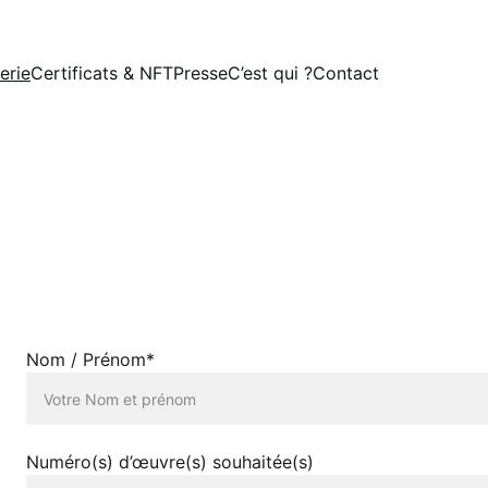
LE SITE ÉVOLUE. NOUVELLE VERSION DISPONIBLE LE 01/08/2026.
erie
Certificats & NFT
Presse
C’est qui ?
Contact
Les œuvres sont disponibles à partir de 375 €.
Nom / Prénom*
Numéro(s) d’œuvre(s) souhaitée(s)