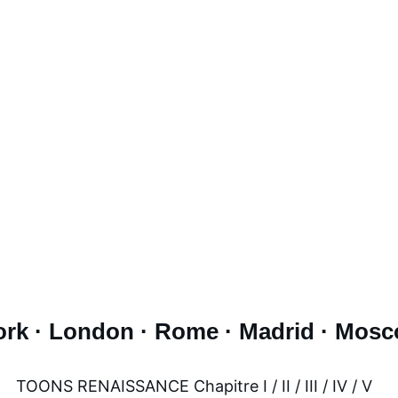
Pour suivre chaque nouvelle création
il
Envoyer
ork · London · Rome · Madrid · Mosc
TOONS RENAISSANCE 
Chapitre
 I / II / III / IV / V