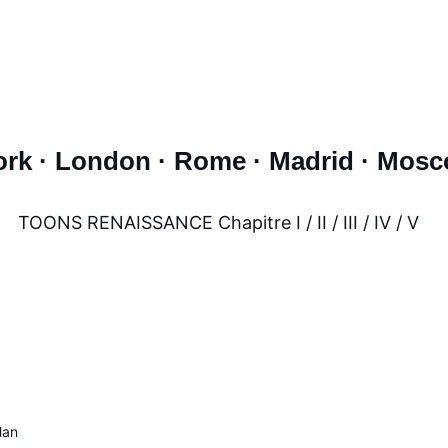
suivi, via Colissimo
mode d’expédition s
Pour toute demande 
page
Contact
du sit
de l’œuvre.
ork · London · Rome · Madrid · Mosc
TOONS RENAISSANCE 
Chapitre
 I / II / III / IV / V
lan