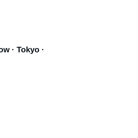
, UPS, Chronopost ou DHL selon la destination et le
électionné.
de renseignement, merci de me contacter via la
e en indiquant le numéro unique d’authentification
ow · Tokyo · 