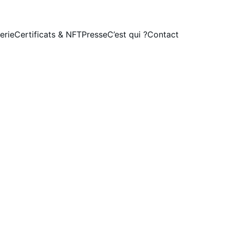
LE SITE ÉVOLUE. NOUVELLE VERSION DISPONIBLE LE 01/08/2026.
erie
Certificats & NFT
Presse
C’est qui ?
Contact
SMOKE