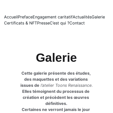
LE SITE ÉVOLUE. NOUVELLE VERSION DISPONIBLE LE 01/08/2026.
Accueil
Preface
Engagement caritatif
Actualités
Galerie
Certificats & NFT
Presse
C’est qui ?
Contact
Galerie
Cette galerie présente des études, 
des maquettes et des variations 
issues de
l’atelier Toons Renaissance
.
Elles témoignent du processus de 
création et précèdent les œuvres 
définitives.
Certaines ne verront jamais le jour 