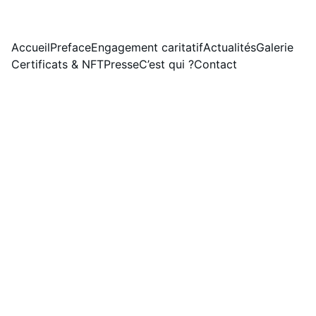
LE SITE ÉVOLUE. NOUVELLE VERSION DISPONIBLE LE 01/08/2026.
Accueil
Preface
Engagement caritatif
Actualités
Galerie
Certificats & NFT
Presse
C’est qui ?
Contact