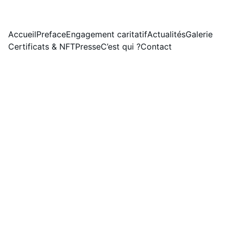
LE SITE ÉVOLUE. NOUVELLE VERSION DISPONIBLE LE 01/08/2026.
Accueil
Preface
Engagement caritatif
Actualités
Galerie
Certificats & NFT
Presse
C’est qui ?
Contact